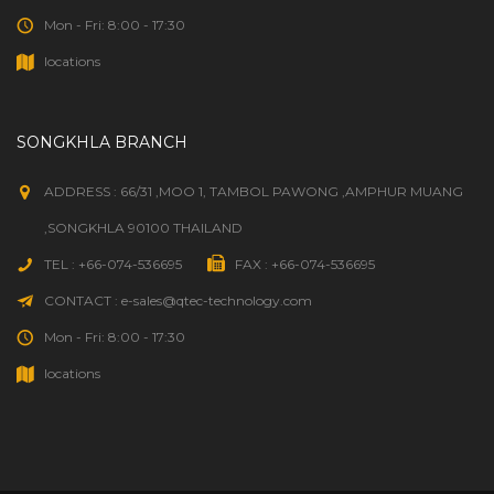
Mon - Fri: 8:00 - 17:30
locations
SONGKHLA BRANCH
ADDRESS : 66/31 ,MOO 1, TAMBOL PAWONG ,AMPHUR MUANG
,SONGKHLA 90100 THAILAND
TEL : +66-074-536695
FAX : +66-074-536695
CONTACT : e-sales@qtec-technology.com
Mon - Fri: 8:00 - 17:30
locations