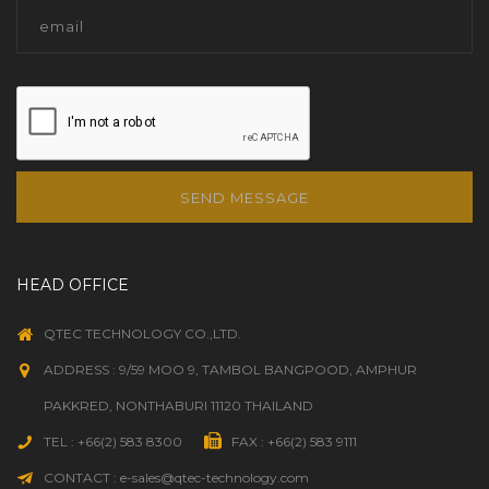
SEND MESSAGE
HEAD OFFICE
QTEC TECHNOLOGY CO.,LTD.
ADDRESS : 9/59 MOO 9, TAMBOL BANGPOOD, AMPHUR
PAKKRED, NONTHABURI 11120 THAILAND
TEL : +66(2) 583 8300
FAX : +66(2) 583 9111
CONTACT : e-sales@qtec-technology.com