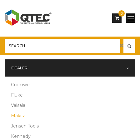
0
DEALER
Cromwell
Fluke
Vaisala
Makita
Jensen Tools
Kennedy