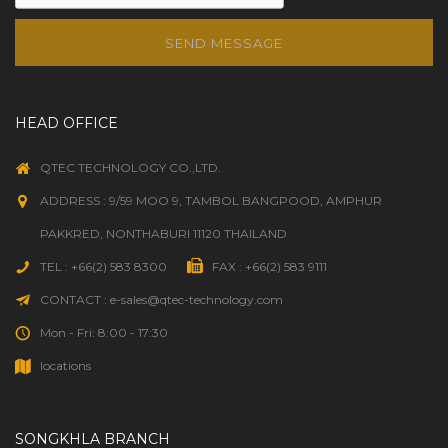
SEND MESSAGE
HEAD OFFICE
QTEC TECHNOLOGY CO.,LTD.
ADDRESS : 9/59 MOO 9, TAMBOL BANGPOOD, AMPHUR
PAKKRED, NONTHABURI 11120 THAILAND
TEL : +66(2) 583 8300
FAX : +66(2) 583 9111
CONTACT : e-sales@qtec-technology.com
Mon - Fri: 8:00 - 17:30
locations
SONGKHLA BRANCH