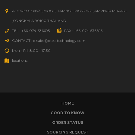
ADDRESS : 66/31 ,MOO 1, TAMBOL PAWONG ,AMPHUR MUANG
,SONGKHLA 90100 THAILAND
TEL : +66-074-536695
FAX : +66-074-536695
CONTACT : e-sales@qtec-technology.com
Mon - Fri: 8:00 - 17:30
locations
HOME
GOOD TO KNOW
ORDER STATUS
SOURCING REQUEST